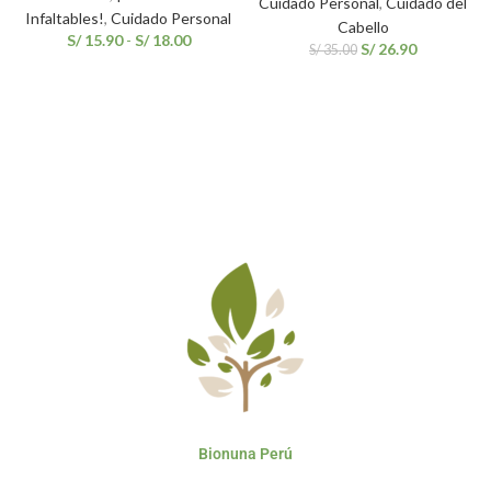
Cuidado Personal
,
Cuidado del
Infaltables!
,
Cuidado Personal
Cabello
S/
15.90
-
S/
18.00
S/
26.90
S/
35.00
Bionuna Perú