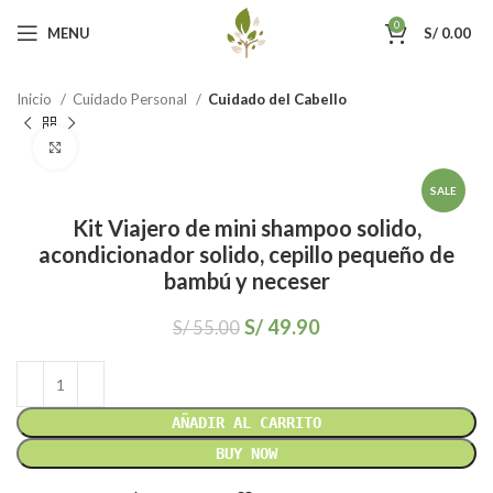
0
MENU
S/
0.00
Inicio
Cuidado Personal
Cuidado del Cabello
Click to enlarge
SALE
Kit Viajero de mini shampoo solido,
acondicionador solido, cepillo pequeño de
bambú y neceser
S/
49.90
S/
55.00
AÑADIR AL CARRITO
BUY NOW