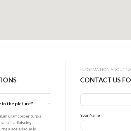
INFORMATION ABOUT U
TIONS
CONTACT US FO
e in the picture?
Your Name
ulum ullamcorper turpis
aculis adipiscing
urna a scelerisque id