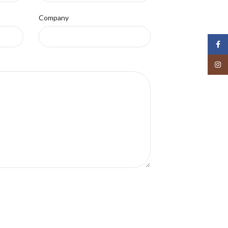
Company
Face
Insta