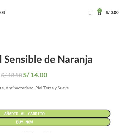
0
ES!
S/
0.00
l Sensible de Naranja
S/
14.00
S/
18.50
e, Antibacteriano, Piel Tersa y Suave
AÑADIR AL CARRITO
BUY NOW