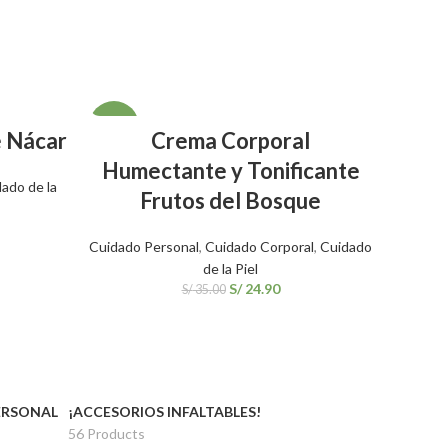
SALE
SALE
S
AÑADIR AL CARRITO
e Nácar
Crema Corporal
Humectante y Tonificante
ado de la
Cuid
Frutos del Bosque
Cuidado Personal
,
Cuidado Corporal
,
Cuidado
de la Piel
S/
24.90
S/
35.00
ERSONAL
¡ACCESORIOS INFALTABLES!
56 Products