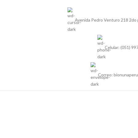
Avenida Pedro Venturo 218 2do p
Celular: (051) 9
Correo: bionunaper