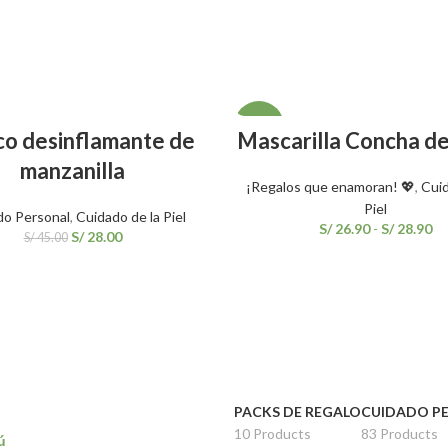
SALE
AÑADIR AL CARRITO
SELECCIONAR OPCIONE
co desinflamante de
Mascarilla Concha d
manzanilla
¡Regalos que enamoran! 💖
,
Cuid
Piel
do Personal
,
Cuidado de la Piel
S/
26.90
-
S/
28.90
S/
28.00
S/
45.00
PACKS DE REGALO
CUIDADO P
10 Products
83 Products
ú